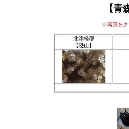
【青
☆写真をク
北津軽郡
【恐山】