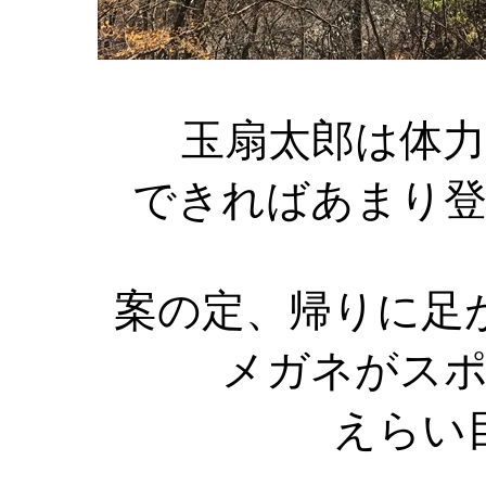
玉扇太郎は体
できればあまり
案の定、帰りに足
メガネがス
えらい