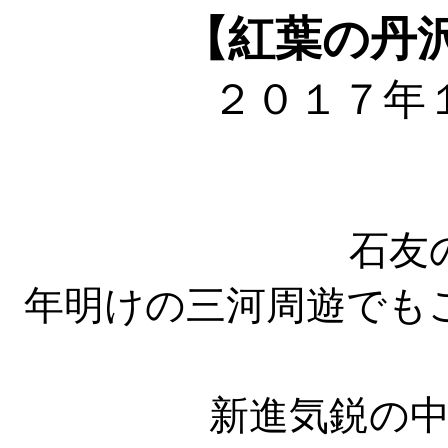
【紅葉の丹
２０１７年
石友
年明けの三河周遊でも
新進気鋭の